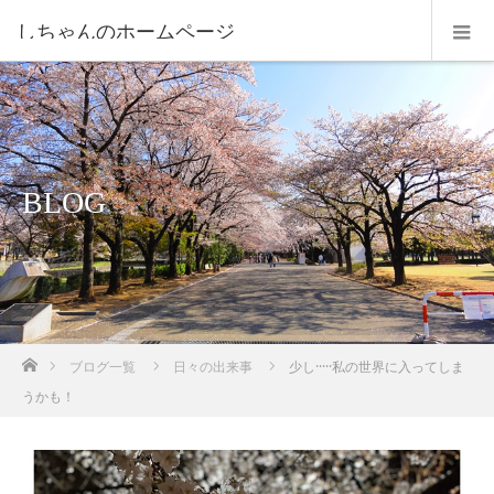
しちゃんのホームページ
BLOG
ホーム
ブログ一覧
日々の出来事
少し·····私の世界に入ってしま
うかも！