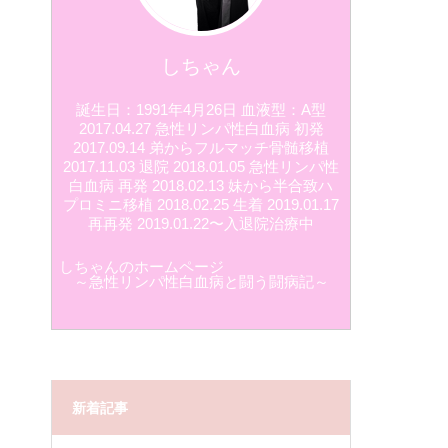
しちゃん
誕生日：1991年4月26日 血液型：A型
2017.04.27 急性リンパ性白血病 初発
2017.09.14 弟からフルマッチ骨髄移植
2017.11.03 退院 2018.01.05 急性リンパ性
白血病 再発 2018.02.13 妹から半合致ハ
プロミニ移植 2018.02.25 生着 2019.01.17
再再発 2019.01.22〜入退院治療中
しちゃんのホームページ
～急性リンパ性白血病と闘う闘病記～
新着記事