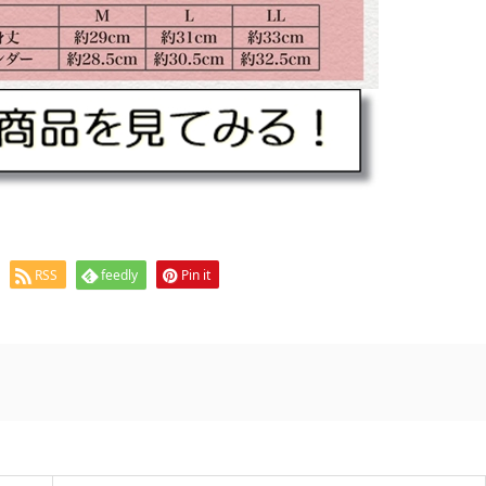
RSS
feedly
Pin it