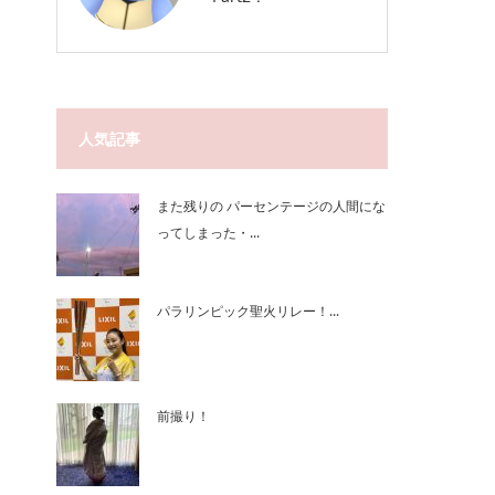
人気記事
また残りの パーセンテージの人間にな
ってしまった・...
パラリンピック聖火リレー！...
前撮り！