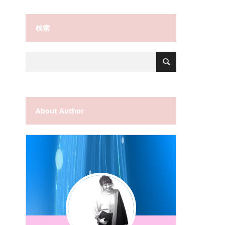
検索
About Author