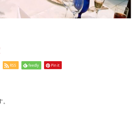
！
RSS
feedly
Pin it
す。