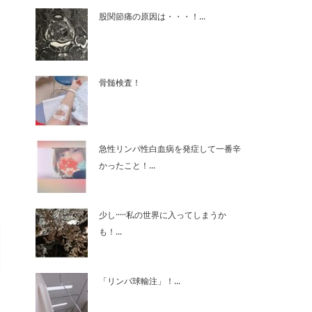
股関節痛の原因は・・・！...
骨髄検査！
急性リンパ性白血病を発症して一番辛
かったこと！...
少し·····私の世界に入ってしまうか
も！...
「リンパ球輸注」！...