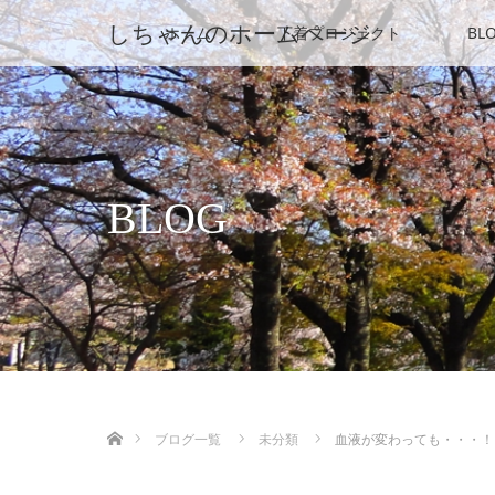
しちゃんのホームページ
ホーム
下着プロジェクト
BL
BLOG
ホーム
ブログ一覧
未分類
血液が変わっても・・・！