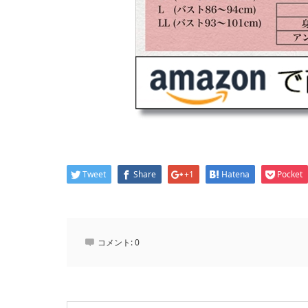
Tweet
Share
+1
Hatena
Pocket
コメント:
0