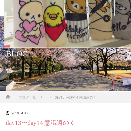
BLOG
ホーム
ブログ一覧
day13〜day14 意識遠のく
2019.04.30
day13〜day14 意識遠のく